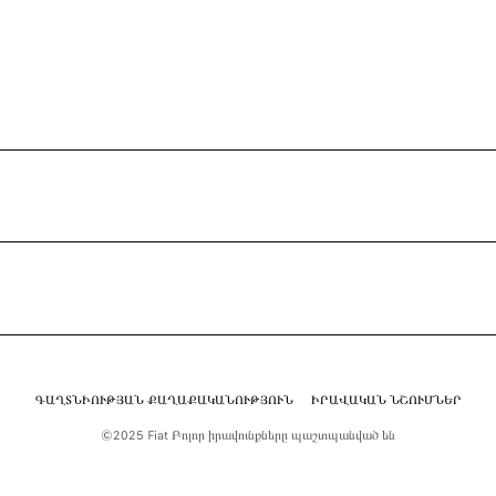
ԳԱՂՏՆԻՈՒԹՅԱՆ ՔԱՂԱՔԱԿԱՆՈՒԹՅՈՒՆ
ԻՐԱՎԱԿԱՆ ՆՇՈՒՄՆԵՐ
©2025 Fiat Բոլոր իրավունքները պաշտպանված են